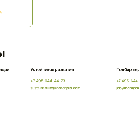
е
ы
ации
Устойчивое развитие
Подбор пе
+7 495-644-44-73
+7 495-644
sustainability@nordgold.com
job@nordgol