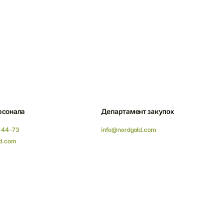
рсонала
Департамент закупок
-44-73
info@nordgold.com
d.com