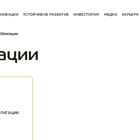
НОВАЦИИ
УСТОЙЧИВОЕ РАЗВИТИЕ
ИНВЕСТОРАМ
МЕДИА
КАРЬЕРА
СТВО
ОКРУЖАЮЩАЯ СРЕДА
ОТЧЕТЫ И РЕЗУЛЬТАТЫ
НОВОСТИ
Облигации
ЕНИЕ
РАЗВИТИЯ
СОЦИАЛЬНАЯ СФЕРА
ESG
СОЦИАЛЬНЫЕ С
КАЯ ПРОГРАММА
КОРПОРАТИВНОЕ УПРАВЛЕНИЕ
АКЦИОНЕРАМ
КОНТАКТЫ ДЛЯ 
ации
ESG
ТЫ
ОБЛИГАЦИИ
ОТЧЕТЫ И ПОЛИТИКИ
ПРЕЗЕНТАЦИИ
КОНТАКТЫ ДЛЯ ИНВЕСТОРОВ
лигации
4