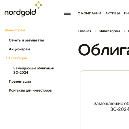
О КОМПАНИИ
АКТИВЫ
ИН
МИССИЯ И ЦЕННОСТИ
ПРОИЗВОД
Инвесторам
Главная
Инвесторам
КОРПОРАТИВНОЕ УПРАВЛ
ПРОЕКТЫ 
Отчеты и результаты
ИСТОРИЯ КОМПАНИИ
ПАРТНЕРС
Облиг
ДОКУМЕН
Акционерам
Облигации
Замещающие облигации
ЗО-2024
Презентации
Контакты для инвесторов
Замещающие об
ЗО-202