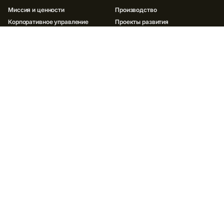
Миссия и ценности
Производство
Корпоративное управление
Проекты развития
История компании
Партнерская программа
Документы
ИННОВАЦИИ
УСТОЙЧИВОЕ РАЗВИТИЕ
Окружающая среда
Социальная сфера
Корпоративное управление ESG
Отчеты и политики
ИНВЕСТОРАМ
МЕДИА
Отчеты и результаты
Новости
ESG
Социальные сети
Акционерам
Контакты для СМИ
Облигации
Презентации
Контакты для инвесторов
КАРЬЕРА
ПОСТАВЩИКАМ