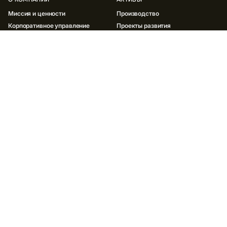
Миссия и ценности
Производство
Корпоративное управление
Проекты развития
История компании
Партнерская программа
Документы
ИННОВАЦИИ
УСТОЙЧИВОЕ РАЗВИТИЕ
Окружающая среда
Социальная сфера
Корпоративное управление ESG
Отчеты и политики
ИНВЕСТОРАМ
МЕДИА
Отчеты и результаты
Новости
ESG
Социальные сети
Акционерам
Контакты для СМИ
Облигации
Презентации
Контакты для инвесторов
КАРЬЕРА
ПОСТАВЩИКАМ