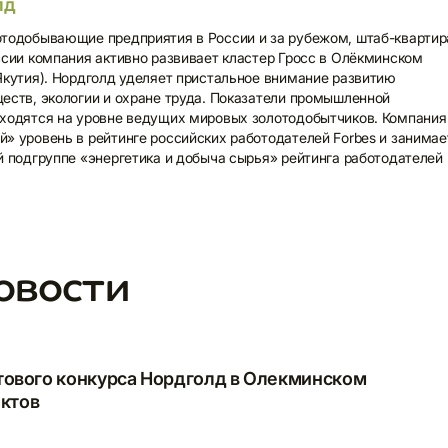
лд
отодобывающие предприятия в России и за рубежом, штаб-квартир
ссии компания активно развивает кластер Гросс в Олёкминском
Якутия). Нордголд уделяет пристальное внимание развитию
еств, экологии и охране труда. Показатели промышленной
аходятся на уровне ведущих мировых золотодобытчиков. Компания
» уровень в рейтинге российских работодателей Forbes и занимае
й подгруппе «энергетика и добыча сырья» рейтинга работодателей
овости
одпишитесь
а дополнительные
овости
тового конкурса Нордголд в Олекминском
ектов
шите ваш адрес электронной почты для подписки на новости