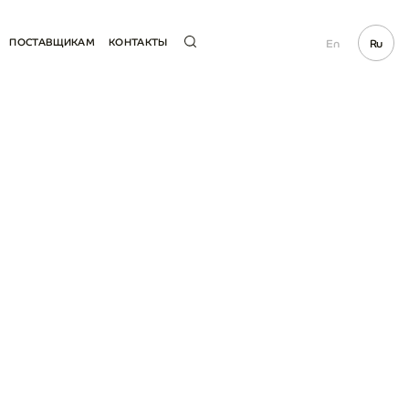
ПОСТАВЩИКАМ
КОНТАКТЫ
En
Ru
СТАТЬ ПОСТАВЩИКОМ
ГОРЯЧАЯ
ЛИНИЯ
ЕТИ
ЭЛЕКТРОННЫЕ ЗАКУПКИ
СМИ
СВЯЗАННЫЕ ССЫЛКИ
ПРОДАЖА ЗАПЧАСТЕЙ