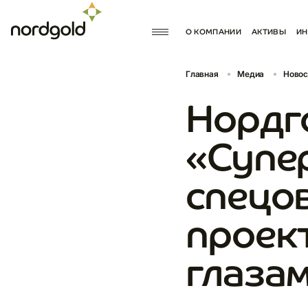
О КОМПАНИИ
АКТИВЫ
ИН
МИССИЯ И ЦЕННОСТИ
ПРОИЗВОД
Главная
Медиа
Новос
КОРПОРАТИВНОЕ УПРАВЛ
ПРОЕКТЫ 
ИСТОРИЯ КОМПАНИИ
ПАРТНЕРС
Нордг
ДОКУМЕН
«Супе
спецо
проек
глазам