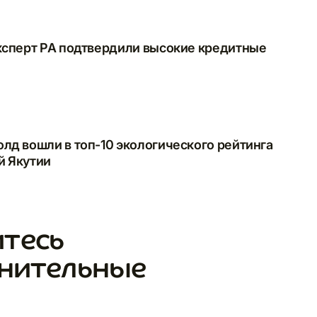
gold.
ail
ксперт РА подтвердили высокие кредитные
Я согласен на обработку и хранение своих персональных данных в
соответствии с
Политикой конфиденциальности
*
лд вошли в топ-10 экологического рейтинга
й Якутии
тесь
лнительные