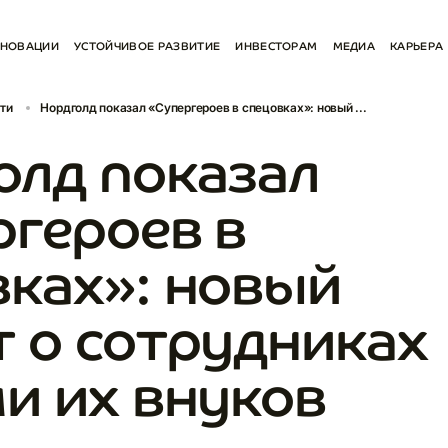
НОВАЦИИ
УСТОЙЧИВОЕ РАЗВИТИЕ
ИНВЕСТОРАМ
МЕДИА
КАРЬЕРА
СТВО
ОКРУЖАЮЩАЯ СРЕДА
ОТЧЕТЫ И РЕЗУЛЬТАТЫ
НОВОСТИ
ти
Нордголд показал «Супергероев в спецовках»: новый ...
ЕНИЕ
РАЗВИТИЯ
СОЦИАЛЬНАЯ СФЕРА
ESG
СОЦИАЛЬНЫЕ С
КАЯ ПРОГРАММА
КОРПОРАТИВНОЕ УПРАВЛЕНИЕ
АКЦИОНЕРАМ
КОНТАКТЫ ДЛЯ 
олд показал
ESG
ТЫ
ОБЛИГАЦИИ
ОТЧЕТЫ И ПОЛИТИКИ
ПРЕЗЕНТАЦИИ
ргероев в
КОНТАКТЫ ДЛЯ ИНВЕСТОРОВ
вках»: новый
т о сотрудниках
и их внуков