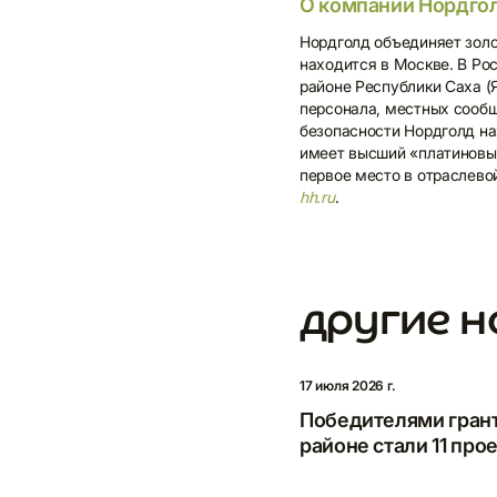
О компании Нордго
Нордголд объединяет зол
находится в Москве. В Ро
районе Республики Саха (
персонала, местных сообщ
безопасности Нордголд н
имеет высший «платиновый
первое место в отраслево
hh.ru
.
другие н
П
н
17 июля 2026 г.
н
Победителями гран
районе стали 11 про
Напи