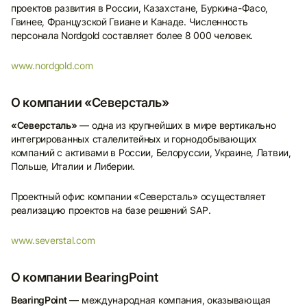
проектов развития в России, Казахстане, Буркина-Фасо,
Гвинее, Французской Гвиане и Канаде. Численность
персонала Nordgold составляет более 8 000 человек.
www.nordgold.com
О компании «Северсталь»
«Северсталь»
— одна из крупнейших в мире вертикально
интегрированных сталелитейных и горнодобывающих
компаний c активами в России, Белоруссии, Украине, Латвии,
Польше, Италии и Либерии.
Проектный офис компании «Северсталь» осуществляет
реализацию проектов на базе решений SAP.
www.severstal.com
Подпишитесь
на дополнительные
О компании BearingPoint
новости
BearingPoint
— международная компания, оказывающая
Напишите ваш адрес электронной почты