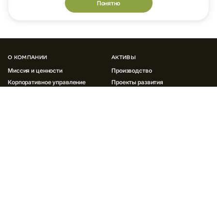
Понятно
О КОМПАНИИ
АКТИВЫ
Миссия и ценности
Производство
Корпоративное управление
Проекты развития
История компании
Партнерская программа
Документы
ИННОВАЦИИ
УСТОЙЧИВОЕ РАЗВИТИЕ
Окружающая среда
Социальная сфера
Корпоративное управление ESG
Отчеты и политики
ИНВЕСТОРАМ
МЕДИА
Отчеты и результаты
Новости
ESG
Социальные сети