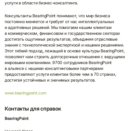
услуги в области бизнес-консалтинга.
для подписки на новости Nordgold.
Консультанты BearingPoint понимают, что мир бизнеса
E-mail
постоянно меняется и требует от нас интеллектуальных
и адаптивных решений. Мы помогаем нашим клиентам
в коммерческом, финансовом и государственном секторах
достигать ощутимых результатов, объединяя отраслевые
знания с технологической экспертизой и нашими решениями.
Этот гибкий подход, лежащий в основе культуры BearingPoint,
Я согласен на обработку и хранение
позволяет нам строить долгосрочные отношения с ведущими
своих персональных данных в
мировыми компаниями. 9700 сотрудников BearingPoint
соответствии с
Политикой
в альянсе с нашими консалтинговыми партнерами
конфиденциальности
*
предоставляют услуги клиентам более чем в 70 странах,
достигая устойчивых и значимых результатов.
www.bearingpoint.com
Контакты для справок
BearingPoint