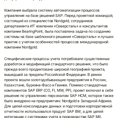
Компания выбрала систему автоматизации процессов
управления на базе решений SAP. Перед проектной командой,
состоящий из специалистов Nordgold, сотрудников
департамента ИТ компании «Северсталь» и консультантов
компании BearingPoint, была поставлена задача по созданию
системы на базе шаблонного решения «Северсталь» и лучших
практик с учетом особенностей процессов международной
компании Nordgold.
Специфические процессы учета потребовали существенных
доработок и модификаций стандартного решения, что было
прежде всего продиктовано широкой географией проекта,
вышедшей за пределы Российской Федерации. В рамки
проекта вошли золотодобывающие предприятия в России,
Казахстане, Буркина-Фасо и Гвинее. Помимо стандартных
компонентов SAP ERP (CO, FI, MM, PP), проект включал в себя
решение по управлению персоналом SAP HCM, которое также
было внедрено на предприятиях Nordgold в Западной Африке.
Для целей консолидации данных и подготовки корпоративной
отчетности использовался продукт SAP BW, а для целей
интеграции с системами учета в производстве SAP MII.