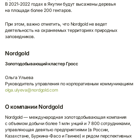
В 2021-2022 годах в Якутии будут высажены деревья
на площади более 200 гектаров.
При этом, важно отметить, что Nordgold не ведет
деятельность на охраняемых территориях природных
заповедников.
Nordgold
Золотодобывающий кластер Гросс
Ольга Ульева
Руководитель управления по корпоративным коммуникациям
Подпишитесь
olga.ulyeva@nordgold.com
на дополнительные
новости
О компании Nordgold
Напишите ваш адрес электронной почты
Nordgold — международная золотодобывающая компания
для подписки на новости Nordgold.
с объемом добычи более 1 млн унций и 7 800 сотрудниками,
управляющая девятью предприятиями (в России,
E-mail
Казахстане, Буркина-Фасо и Гвинее) и рядом перспективных